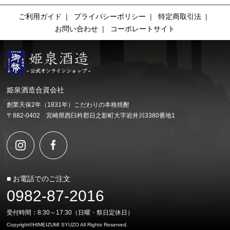
ご利用ガイド
|
プライバシーポリシー
|
特定商取引法
|
お問い合わせ
|
コーポレートサイト
姫泉酒造合資会社
創業天保2年（1831年）こだわりの本格焼酎
〒882-0402 宮崎県西臼杵郡日之影町大字岩井川3380番地1
■ お電話でのご注文
0982-87-2016
受付時間：8:30～17:30（日曜・祭日定休日）
Copyright©HIMEIZUMI SYUZO All Rights Reserved.