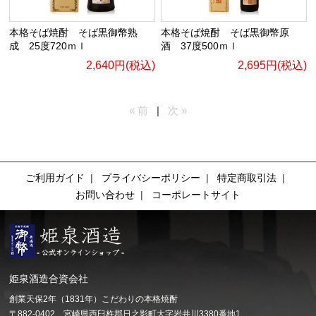
本格そば焼酎 そば黒御幣熟
本格そば焼酎 そば黒御幣原
成 25度720ｍｌ
酒 37度500ｍｌ
2,640円(税込)
2,695円(税込)
« 前
|
次 »
ご利用ガイド
|
プライバシーポリシー
|
特定商取引法
|
お問い合わせ
|
コーポレートサイト
姫泉酒造合資会社
創業天保2年（1831年）こだわりの本格焼酎
〒882-0402 宮崎県西臼杵郡日之影町大字岩井川3380番地1